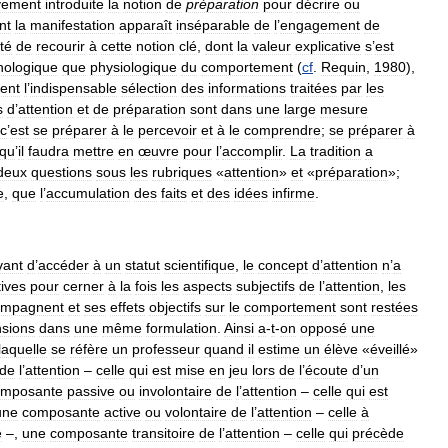
vement
introduite
la
notion
de
préparation
pour
décrire
ou
nt
la
manifestation
apparaît
inséparable
de
l
’
engagement
de
té
de
recourir
à
cette
notion
clé
,
dont
la
valeur
explicative
s
’
est
hologique
que
physiologique
du
comportement
(
cf
.
Requin
,
1980
),
ent
l
’
indispensable
sélection
des
informations
traitées
par
les
s
d
’
attention
et
de
préparation
sont
dans
une
large
mesure
c
’
est
se
préparer
à
le
percevoir
et
à
le
comprendre
;
se
préparer
à
qu
’
il
faudra
mettre
en
œuvre
pour
l
’
accomplir
.
La
tradition
a
deux
questions
sous
les
rubriques
«
attention
»
et
«
préparation
»;
e
,
que
l
’
accumulation
des
faits
et
des
idées
infirme
.
vant
d
’
accéder
à
un
statut
scientifique
,
le
concept
d
’
attention
n
’
a
tives
pour
cerner
à
la
fois
les
aspects
subjectifs
de
l
’
attention
,
les
ompagnent
et
ses
effets
objectifs
sur
le
comportement
sont
restées
sions
dans
une
même
formulation
.
Ainsi
a
-
t
-
on
opposé
une
laquelle
se
réfère
un
professeur
quand
il
estime
un
élève
«
éveillé
»
de
l
’
attention
–
celle
qui
est
mise
en
jeu
lors
de
l
’
écoute
d
’
un
omposante
passive
ou
involontaire
de
l
’
attention
–
celle
qui
est
une
composante
active
ou
volontaire
de
l
’
attention
–
celle
à
e
–,
une
composante
transitoire
de
l
’
attention
–
celle
qui
précède