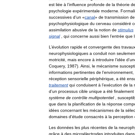
est
liée
à
l
’
influence
profonde
de
la
théorie
d
psychologie
expérimentale
moderne
.
Formali
successives
d
’
un
«
canal
»
de
transmission
de
psychophysiologique
du
cerveau
considéré
assimilation
abusive
de
la
notion
de
stimulus
signal
,
qui
concerne
aussi
bien
l
’
entrée
que
L
’
évolution
rapide
et
convergente
des
travau
neurophysiologiques
a
conduit
non
seulemen
motricité
,
mais
encore
à
introduire
l
’
idée
d
’
un
Coquery
,
1987
).
Ainsi
,
le
mécanisme
suscept
informations
pertinentes
de
l
’
environnement
,
réception
sensorielle
périphérique
,
a
été
ensu
traitement
qui
conduisent
à
l
’
exécution
de
la
d
’
un
processus
cible
unique
a
été
finalement
système
de
contrôle
multipotentiel
,
suscepti
que
dans
la
planification
de
la
réponse
compo
idées
concernant
les
mécanismes
de
la
sélec
domaines
d
’
étude
consacrés
à
la
perception
Les
données
les
plus
récentes
de
la
neurophy
grâce
à
des
microélectrodes
introduites
dans