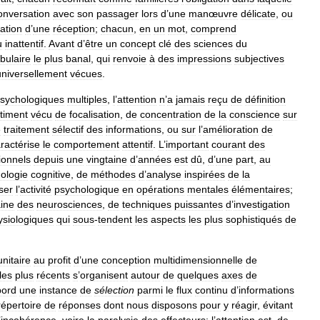
onversation
avec
son
passager
lors
d
’
une
manœuvre
délicate
,
ou
ation
d
’
une
réception
;
chacun
,
en
un
mot
,
comprend
u
inattentif
.
Avant
d
’
être
un
concept
clé
des
sciences
du
bulaire
le
plus
banal
,
qui
renvoie
à
des
impressions
subjectives
universellement
vécues
.
sychologiques
multiples
,
l
’
attention
n
’
a
jamais
reçu
de
définition
timent
vécu
de
focalisation
,
de
concentration
de
la
conscience
sur
e
traitement
sélectif
des
informations
,
ou
sur
l
’
amélioration
de
ractérise
le
comportement
attentif
.
L
’
important
courant
des
ionnels
depuis
une
vingtaine
d
’
années
est
dû
,
d
’
une
part
,
au
ologie
cognitive
,
de
méthodes
d
’
analyse
inspirées
de
la
ser
l
’
activité
psychologique
en
opérations
mentales
élémentaires
;
ine
des
neurosciences
,
de
techniques
puissantes
d
’
investigation
siologiques
qui
sous
-
tendent
les
aspects
les
plus
sophistiqués
de
unitaire
au
profit
d
’
une
conception
multidimensionnelle
de
les
plus
récents
s
’
organisent
autour
de
quelques
axes
de
bord
une
instance
de
sélection
parmi
le
flux
continu
d
’
informations
répertoire
de
réponses
dont
nous
disposons
pour
y
réagir
,
évitant