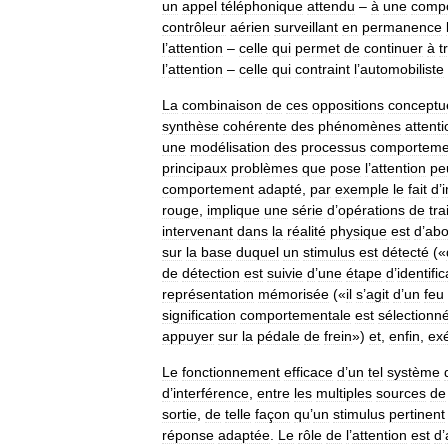
un
appel
téléphonique
attendu
–
à
une
comp
contrôleur
aérien
surveillant
en
permanence
l
’
attention
–
celle
qui
permet
de
continuer
à
t
l
’
attention
–
celle
qui
contraint
l
’
automobiliste
La
combinaison
de
ces
oppositions
conceptu
synthèse
cohérente
des
phénomènes
attent
une
modélisation
des
processus
comporteme
principaux
problèmes
que
pose
l
’
attention
pe
comportement
adapté
,
par
exemple
le
fait
d
’
rouge
,
implique
une
série
d
’
opérations
de
tr
intervenant
dans
la
réalité
physique
est
d
’
abo
sur
la
base
duquel
un
stimulus
est
détecté
(«
de
détection
est
suivie
d
’
une
étape
d
’
identific
représentation
mémorisée
(«
il
s
’
agit
d
’
un
feu
signification
comportementale
est
sélectionn
appuyer
sur
la
pédale
de
frein
»)
et
,
enfin
,
ex
Le
fonctionnement
efficace
d
’
un
tel
système
d
’
interférence
,
entre
les
multiples
sources
de
sortie
,
de
telle
façon
qu
’
un
stimulus
pertinent
réponse
adaptée
.
Le
rôle
de
l
’
attention
est
d
’