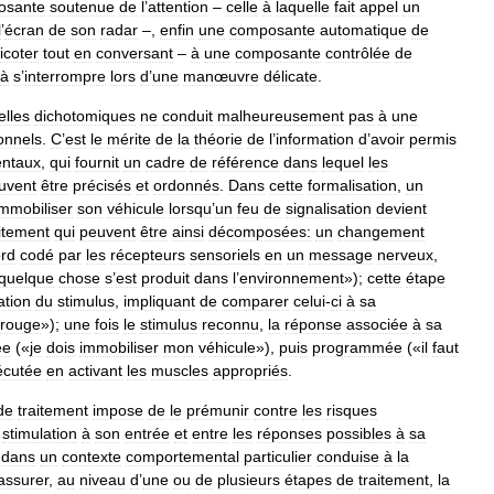
osante
soutenue
de
l
’
attention
–
celle
à
laquelle
fait
appel
un
l
’
écran
de
son
radar
–,
enfin
une
composante
automatique
de
ricoter
tout
en
conversant
–
à
une
composante
contrôlée
de
à
s
’
interrompre
lors
d
’
une
manœuvre
délicate
.
elles
dichotomiques
ne
conduit
malheureusement
pas
à
une
ionnels
.
C
’
est
le
mérite
de
la
théorie
de
l
’
information
d
’
avoir
permis
ntaux
,
qui
fournit
un
cadre
de
référence
dans
lequel
les
uvent
être
précisés
et
ordonnés
.
Dans
cette
formalisation
,
un
immobiliser
son
véhicule
lorsqu
’
un
feu
de
signalisation
devient
aitement
qui
peuvent
être
ainsi
décomposées:
un
changement
rd
codé
par
les
récepteurs
sensoriels
en
un
message
nerveux
,
quelque
chose
s
’
est
produit
dans
l
’
environnement
»);
cette
étape
ation
du
stimulus
,
impliquant
de
comparer
celui
-
ci
à
sa
rouge
»);
une
fois
le
stimulus
reconnu
,
la
réponse
associée
à
sa
ée
(«
je
dois
immobiliser
mon
véhicule
»),
puis
programmée
(«
il
faut
écutée
en
activant
les
muscles
appropriés
.
de
traitement
impose
de
le
prémunir
contre
les
risques
stimulation
à
son
entrée
et
entre
les
réponses
possibles
à
sa
dans
un
contexte
comportemental
particulier
conduise
à
la
assurer
,
au
niveau
d
’
une
ou
de
plusieurs
étapes
de
traitement
,
la