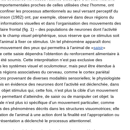
mportementales
proches
de
celles
utilisées
chez
l
’
homme
,
ont
confiner
les
processus
attentionnels
au
seul
versant
perceptif
du
inson
(
1982
)
ont
,
par
exemple
,
observé
dans
deux
régions
du
informations
visuelles
et
dans
l
’
organisation
des
mouvements
des
laire
frontal
(
fig
.
1
) –
des
populations
de
neurones
dont
l
’
activité
s
le
champ
visuel
périphérique
,
sous
réserve
que
ce
stimulus
soit
l
’
animal
à
fixer
ce
stimulus
.
Un
tel
phénomène
apparaît
donc
mouvement
des
yeux
qui
permettra
à
l
’
animal
de
«
saisir
»
e
cette
saisie
dépendra
l
’
obtention
du
renforcement
alimentaire
à
été
soumis
.
Cette
interprétation
n
’
est
pas
exclusive
des
s
les
systèmes
visuel
et
oculomoteur
,
mais
peut
être
étendue
à
s
régions
associatives
du
cerveau
,
comme
le
cortex
pariétal
ions
provenant
de
diverses
modalités
sensorielles
;
le
physiologiste
is
en
évidence
des
neurones
dont
l
’
activité
est
déclenchée
,
dans
n
objet
stimulus
qui
,
cette
fois
,
n
’
est
plus
la
cible
d
’
un
mouvement
e
permettant
d
’
atteindre
,
de
saisir
ou
de
manipuler
cet
objet:
la
ale
n
’
est
plus
ici
spécifique
d
’
un
mouvement
particulier
,
comme
s
des
phénomènes
décrits
dans
les
structures
visuomotrices
;
elle
ation
de
l
’
animal
à
une
action
dont
la
finalité
est
l
’
appropriation
ou
résentation
a
déclenché
le
processus
attentionnel
.