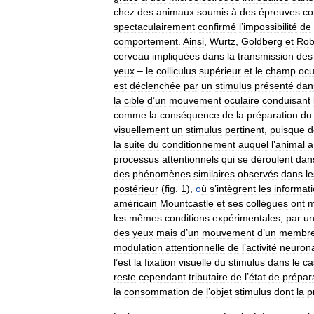
chez
des
animaux
soumis
à
des
épreuves
co
spectaculairement
confirmé
l
’
impossibilité
de
comportement
.
Ainsi
,
Wurtz
,
Goldberg
et
Rob
cerveau
impliquées
dans
la
transmission
des
yeux
–
le
colliculus
supérieur
et
le
champ
ocu
est
déclenchée
par
un
stimulus
présenté
dan
la
cible
d
’
un
mouvement
oculaire
conduisant
comme
la
conséquence
de
la
préparation
du
visuellement
un
stimulus
pertinent
,
puisque
d
la
suite
du
conditionnement
auquel
l
’
animal
a
processus
attentionnels
qui
se
déroulent
dan
des
phénomènes
similaires
observés
dans
le
postérieur
(
fig
.
1
),
o
ù
s
’
intègrent
les
informat
américain
Mountcastle
et
ses
collègues
ont
m
les
mêmes
conditions
expérimentales
,
par
u
des
yeux
mais
d
’
un
mouvement
d
’
un
membr
modulation
attentionnelle
de
l
’
activité
neuron
l
’
est
la
fixation
visuelle
du
stimulus
dans
le
ca
reste
cependant
tributaire
de
l
’
état
de
prépar
la
consommation
de
l
’
objet
stimulus
dont
la
p