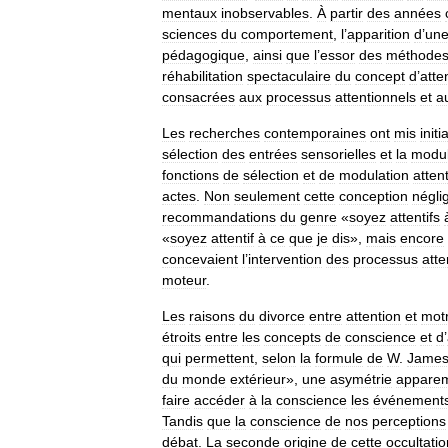
mentaux
inobservables
.
À
partir
des
années
sciences
du
comportement
,
l
’
apparition
d
’
un
pédagogique
,
ainsi
que
l
’
essor
des
méthode
réhabilitation
spectaculaire
du
concept
d
’
atte
consacrées
aux
processus
attentionnels
et
a
Les
recherches
contemporaines
ont
mis
init
sélection
des
entrées
sensorielles
et
la
modul
fonctions
de
sélection
et
de
modulation
atten
actes
.
Non
seulement
cette
conception
négli
recommandations
du
genre
«
soyez
attentifs
«
soyez
attentif
à
ce
que
je
dis
»,
mais
encore
concevaient
l
’
intervention
des
processus
atte
moteur
.
Les
raisons
du
divorce
entre
attention
et
motr
étroits
entre
les
concepts
de
conscience
et
d
’
qui
permettent
,
selon
la
formule
de
W
.
Jame
du
monde
extérieur
»,
une
asymétrie
appare
faire
accéder
à
la
conscience
les
événement
Tandis
que
la
conscience
de
nos
perceptions
débat
.
La
seconde
origine
de
cette
occultatio