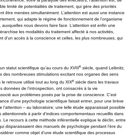
’
incohérence
,
voire
la
paralysie
des
effecteurs
;
l
’
attention
est
,
de
ble
limité
de
potentialités
de
traitement
,
qui
gère
des
priorités
ent
être
menées
simultanément
.
L
’
attention
est
aussi
une
instance
rtement
,
qui
adapte
le
régime
de
fonctionnement
de
l
’
organisme
,
auxquelles
nous
devons
faire
face
.
L
’
attention
est
enfin
une
iérarchise
les
modalités
du
traitement
affecté
à
nos
activités
,
nt
d
’
un
accès
à
la
conscience
et
celles
,
les
plus
nombreuses
,
qui
e
un
statut
scientifique
qu
’
au
cours
du
XVIII
siècle
,
quand
Leibnitz
,
s
des
nombreuses
stimulations
excitant
nos
organes
des
sens
e
n
le
retrouve
utilisé
tout
au
long
du
XIX
siècle
dans
les
travaux
es
données
de
l
’
introspection
,
ont
consacrés
à
la
vie
ssocié
aux
problèmes
posés
par
la
prise
de
conscience
.
C
’
est
sance
d
’
une
psychologie
scientifique
faisait
entrer
,
pour
une
brève
e
l
’
attention
–
au
laboratoire
;
une
telle
étude
apparaissait
possible
s
attentionnels
à
partir
d
’
indices
comportementaux
recueillis
dans
s
.
Le
recours
à
cette
méthode
inférentielle
explique
le
déclin
,
entre
qui
disparaissaient
des
manuels
de
psychologie
pendant
l
’
ère
du
sidérer
comme
objet
d
’
une
étude
scientifique
des
processus