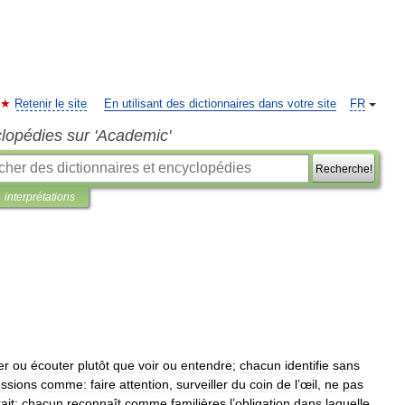
Retenir le site
En utilisant des dictionnaires dans votre site
FR
clopédies sur 'Academic'
Recherche!
interprétations
er
ou
écouter
plutôt
que
voir
ou
entendre
;
chacun
identifie
sans
ssions
comme:
faire
attention
,
surveiller
du
coin
de
l
’
œil
,
ne
pas
rait
;
chacun
reconnaît
comme
familières
l
’
obligation
dans
laquelle