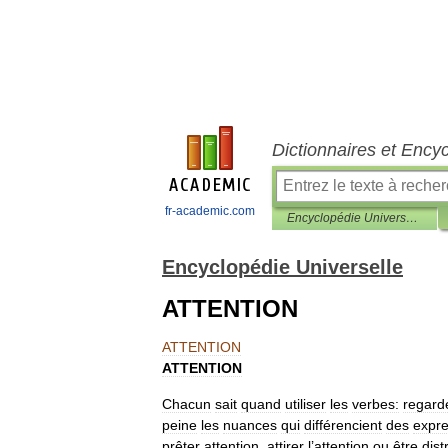
Dictionnaires et Ency
fr-academic.com
Encyclopédie Universelle
Encyclopédie Universelle
ATTENTION
ATTENTION
ATTENTION
Chacun
sait
quand
utiliser
les
verbes:
regard
peine
les
nuances
qui
différencient
des
expre
prêter
attention
,
attirer
l
’
attention
ou
être
dist