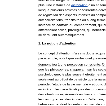
ainsi
la
surcharge
de
traitement
sensoriel
et
l
plus
,
une
instance
de
distribution
d
’
un
ensem
lorsque
plusieurs
activités
concurrentes
doiv
de
régulation
des
aspects
intensifs
du
compo
aux
sollicitations
,
transitoires
ou
à
long
terme
instance
de
contrôle
du
comportement
,
qui
h
différenciant
celles
,
privilégiées
,
qui
bénéficie
se
déroulent
automatiquement
.
1
.
La
notion
d
’
attention
Le
concept
d
’
attention
n
’
a
sans
doute
acquis
par
exemple
,
notait
que
seules
quelques
-
une
donnent
lieu
à
une
perception
consciente
.
O
que
les
philosophes
,
s
’
appuyant
sur
les
seul
psychologique
,
le
plus
souvent
étroitement
a
seulement
au
début
de
ce
siècle
que
la
nais
période
,
l
’
étude
de
la
vie
mentale
–
et
donc
d
en
inférant
les
caractéristiques
des
processu
des
situations
expérimentales
bien
contrôlée
les
deux
guerres
,
des
études
sur
l
’
attention
,
behaviorisme
,
dont
le
credo
interdisait
de
con