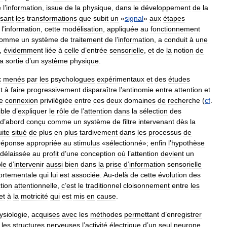
e
l
’
information
,
issue
de
la
physique
,
dans
le
développement
de
la
sant
les
transformations
que
subit
un
«
signal
»
aux
étapes
l
’
information
,
cette
modélisation
,
appliquée
au
fonctionnement
comme
un
système
de
traitement
de
l
’
information
,
a
conduit
à
une
,
évidemment
liée
à
celle
d
’
entrée
sensorielle
,
et
de
la
notion
de
la
sortie
d
’
un
système
physique
.
x
menés
par
les
psychologues
expérimentaux
et
des
études
t
à
faire
progressivement
disparaître
l
’
antinomie
entre
attention
et
e
connexion
privilégiée
entre
ces
deux
domaines
de
recherche
(
cf
.
ible
d
’
expliquer
le
rôle
de
l
’
attention
dans
la
sélection
des
d
’
abord
conçu
comme
un
système
de
filtre
intervenant
dès
la
ite
situé
de
plus
en
plus
tardivement
dans
les
processus
de
réponse
appropriée
au
stimulus
«
sélectionné
»;
enfin
l
’
hypothèse
délaissée
au
profit
d
’
une
conception
où
l
’
attention
devient
un
ble
d
’
intervenir
aussi
bien
dans
la
prise
d
’
information
sensorielle
rtementale
qui
lui
est
associée
.
Au
-
delà
de
cette
évolution
des
tion
attentionnelle
,
c
’
est
le
traditionnel
cloisonnement
entre
les
et
à
la
motricité
qui
est
mis
en
cause
.
siologie
,
acquises
avec
les
méthodes
permettant
d
’
enregistrer
les
structures
nerveuses
l
’
activité
électrique
d
’
un
seul
neurone