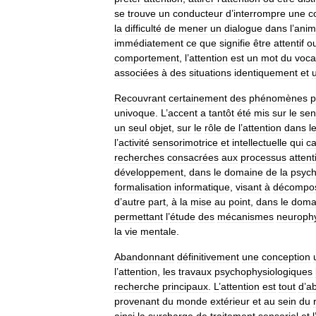
se
trouve
un
conducteur
d
’
interrompre
une
c
la
difficulté
de
mener
un
dialogue
dans
l
’
anim
immédiatement
ce
que
signifie
être
attentif
o
comportement
,
l
’
attention
est
un
mot
du
voca
associées
à
des
situations
identiquement
et
Recouvrant
certainement
des
phénomènes
p
univoque
.
L
’
accent
a
tantôt
été
mis
sur
le
sen
un
seul
objet
,
sur
le
rôle
de
l
’
attention
dans
l
l
’
activité
sensorimotrice
et
intellectuelle
qui
ca
recherches
consacrées
aux
processus
attent
développement
,
dans
le
domaine
de
la
psych
formalisation
informatique
,
visant
à
décompo
d
’
autre
part
,
à
la
mise
au
point
,
dans
le
doma
permettant
l
’
étude
des
mécanismes
neurophy
la
vie
mentale
.
Abandonnant
définitivement
une
conception
l
’
attention
,
les
travaux
psychophysiologiques
recherche
principaux
.
L
’
attention
est
tout
d
’
a
provenant
du
monde
extérieur
et
au
sein
du