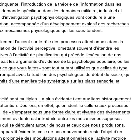
cinquante
,
l
’
introduction
de
la
théorie
de
l
’
information
dans
les
e
demande
spécifique
dans
les
domaines
militaire
,
industriel
et
s
d
’
investigation
psychophysiologiques
vont
conduire
à
une
ntion
,
accompagnée
d
’
un
développement
explosif
des
recherches
ux
mécanismes
physiologiques
qui
les
sous
-
tendent
.
ialement
l
’
accent
sur
le
rôle
des
processus
attentionnels
dans
la
ation
de
l
’
activité
perceptive
,
omettant
souvent
d
’
étendre
les
tives
à
l
’
activité
de
planification
qui
précède
l
’
exécution
de
nos
geait
les
arguments
d
’
évidence
de
la
psychologie
populaire
,
où
les
à
ce
que
vous
faites
»
sont
tout
autant
utilisées
que
celles
du
type
rompait
avec
la
tradition
des
psychologues
du
début
du
siècle
,
qui
ntifs
d
’
une
manière
très
symétrique
sur
les
plans
sensoriel
et
icité
sont
multiples
.
La
plus
évidente
tient
aux
liens
historiquement
attention
.
Dès
lors
,
en
effet
,
qu
’
on
identifie
celle
-
ci
aux
processus
s
,
de
«
s
’
emparer
sous
une
forme
claire
et
vivante
des
événements
mment
évidente
est
introduite
entre
les
mécanismes
supposés
s
qui
se
déroulent
autour
de
nous
et
ceux
que
nous
produisons
.
apparaît
évidente
,
celle
de
nos
mouvements
reste
l
’
objet
d
’
un
n
prolongée
des
modulations
attentionnelles
de
l
’
activité
motrice