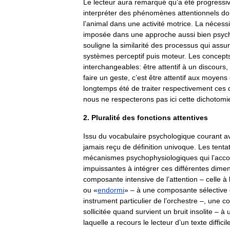
Le
lecteur
aura
remarqué
qu
’
a
été
progressi
interpréter
des
phénomènes
attentionnels
do
l
’
animal
dans
une
activité
motrice
.
La
nécessi
imposée
dans
une
approche
aussi
bien
psyc
souligne
la
similarité
des
processus
qui
assur
systèmes
perceptif
puis
moteur
.
Les
concept
interchangeables:
être
attentif
à
un
discours
,
faire
un
geste
,
c
’
est
être
attentif
aux
moyens
longtemps
été
de
traiter
respectivement
ces
nous
ne
respecterons
pas
ici
cette
dichotomi
2
.
Pluralité
des
fonctions
attentives
Issu
du
vocabulaire
psychologique
courant
a
jamais
reçu
de
définition
univoque
.
Les
tenta
mécanismes
psychophysiologiques
qui
l
’
acc
impuissantes
à
intégrer
ces
différentes
dimen
composante
intensive
de
l
’
attention
–
celle
à
ou
«
endormi
» –
à
une
composante
sélective
instrument
particulier
de
l
’
orchestre
–,
une
c
sollicitée
quand
survient
un
bruit
insolite
–
à
laquelle
a
recours
le
lecteur
d
’
un
texte
difficil